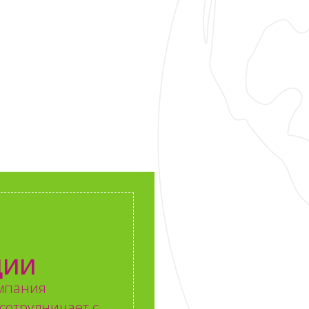
ЦИИ
омпания
 сотрудничает с