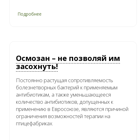
Подробнее
о
Результат
ведения
фермы
не
важный,
oн
Осмозан – не позволяй им
самый
важный
засохнуть!
Постоянно растущая сопротивляемость
болезнетворных бактерий к применяемым
антибиотикам, а также уменьшающееся
количество антибиотиков, допущенных к
применению в Евросоюзе, являются причиной
ограничения возможностей терапии на
птицефабриках.