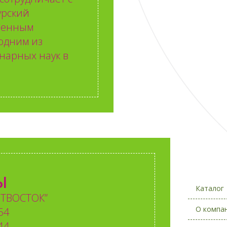
урский
твенным
одним из
нарных наук в
Ы
Каталог
ТВОСТОК”
О компа
54
44