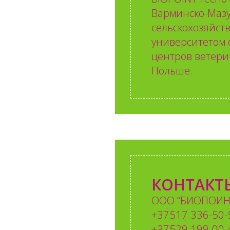
Варминско-Маз
сельскохозяйс
университетом 
центров ветери
Польше.
КОНТАКТ
ООО “БИОПОИН
+37517 336-50-
+37529 199-00-